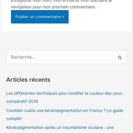
Enregistrer mon nom, mon e-mail et mon site dans le
navigateur pour mon prochain commentaire.
R
e
c
Articles récents
h
e
Les différentes techniques pour modifier la couleur des yeux :
r
comparatif 2026
c
Combien coûte une kératopigmentation en France ? Le guide
h
complet
e
Kératopigmentation après un traumatisme oculaire : une
r